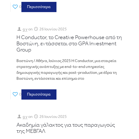
0
Περισσότερα
g y
on
26 Ιουνίου 2025
Η Conductor, το Creative Powerhouse από τη
Βοστώνη, εντάσσεται στο GPA Investment
Group
Βοστώνη / Αθήνα, Ιούνιος 2025 Η Conductor, μια εταιρεία
στρατηγικής ανάπτυξης με end-to-end υπηρεσίες
δημιουργικής παραγωγής και post-production, με έδρα τη
Βοστώνη, εντάσσεται και επίσημα στο
0
Περισσότερα
g y
on
26 Ιουνίου 2025
Ακαδημία γάλακτος για τους παραγωγούς
της ΜΕΒΓΑΛ