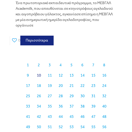
Ένα πρωτοποριακό εκπαιδευτικό πρόγραμμα, το ΜΕΒΓΑΛ
Academilk, που απευθύνεται σε κτηνοτρόφους αγελαδινού
και αιγοπρόβειου γάλακτος, εγκαινίασε επίσημα η ΜΕΒΓΑΛ
με μία ενημερωτική ημερίδα αγελαδοτροφίας, που
οργάνωσε
0
Περισσότερα
1
2
3
4
5
6
7
8
9
10
11
12
13
14
15
16
17
18
19
20
21
22
23
24
25
26
27
28
29
30
31
32
33
34
35
36
37
38
39
40
41
42
43
44
45
46
47
48
49
50
51
52
53
54
55
56