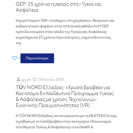
GEP: 25 χρόνια ηγεσίας στην Υγεία και
Ασφάλεια
Ισχυρό παρών 500+ στελεχών, επιχειρήσεων, θεσμικών και
κυβερνητικών φορέων στην επετειακή εκδήλωση Η GEP,
ηγέτιδα εταιρεία στον κλάδο της Υγείας και Ασφάλειας
συμπλήρωσε 25 χρόνια πρωτοπορίας, σηματοδοτώντας
την
0
Περισσότερα
g y
on
26 Ιουνίου 2025
TÜV NORD Ελλάδας: «Χρυσό βραβείο για
Καινοτόμο Εκπαιδευτικό Πρόγραμμα Υγείας
& Ασφάλειας με χρήση Τεχνολογιών
Εικονικής Πραγματικότητας (VR)
Η TÜV NORD Ελλάδας, σε συνεργασία με τη NEXTERA Group,
τιμήθηκε με το Gold βραβείο στην κατηγορία «Καινοτομία
στα θέματα Υγείας & Ασφάλειας» στα Health &