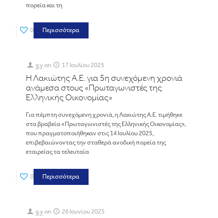
πορεία και τη
0
Περισσότερα
g y
on
17 Ιουλίου 2025
Η Λακιώτης Α.Ε. για 5η συνεχόμενη χρονιά
ανάμεσα στους «Πρωταγωνιστές της
Ελληνικής Οικονομίας»
Για πέμπτη συνεχόμενη χρονιά, η Λακιώτης Α.Ε. τιμήθηκε
στα βραβεία «Πρωταγωνιστές της Ελληνικής Οικονομίας»,
που πραγματοποιήθηκαν στις 14 Ιουλίου 2025,
επιβεβαιώνοντας την σταθερά ανοδική πορεία της
εταιρείας τα τελευταία
0
Περισσότερα
g y
on
26 Ιουνίου 2025