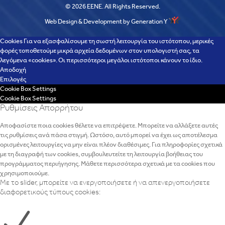
© 2026 EENE. All Rights Reserved.
Web Design & Development by Generation Y
Cookies Για να εξασφαλίσουμε τη σωστή λειτουργία του ιστότοπου, μερικές
φορές τοποθετούμε μικρά αρχεία δεδομένων στον υπολογιστή σας, τα
λεγόμενα «cookies». Οι περισσότεροι μεγάλοι ιστότοποι κάνουν το ίδιο.
Αποδοχή
Επιλογές
Cookie Box Settings
Cookie Box Settings
Ρυθμίσεις Απορρήτου
Αποφασίστε ποια cookies θέλετε να επιτρέψετε. Μπορείτε να αλλάξετε αυτές
τις ρυθμίσεις ανά πάσα στιγμή. Ωστόσο, αυτό μπορεί να έχει ως αποτέλεσμα
ορισμένες λειτουργίες να μην είναι πλέον διαθέσιμες. Για πληροφορίες σχετικά
με τη διαγραφή των cookies, συμβουλευτείτε τη λειτουργία βοήθειας του
προγράμματος περιήγησης. Μάθετε περισσότερα σχετικά με τα cookies που
χρησιμοποιούμε.
Με το slider, μπορείτε να ενεργοποιήσετε ή να απενεργοποιήσετε
διαφορετικούς τύπους cookies: