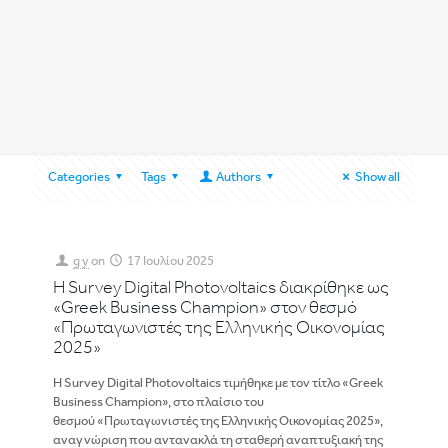
Categories
Tags
Authors
Show all
g y
on
17 Ιουλίου 2025
Η Survey Digital Photovoltaics διακρίθηκε ως
«Greek Business Champion» στον θεσμό
«Πρωταγωνιστές της Ελληνικής Οικονομίας
2025»
Η Survey Digital Photovoltaics τιμήθηκε με τον τίτλο «Greek
Business Champion», στο πλαίσιο του
θεσμού «Πρωταγωνιστές της Ελληνικής Οικονομίας 2025»,
αναγνώριση που αντανακλά τη σταθερή αναπτυξιακή της