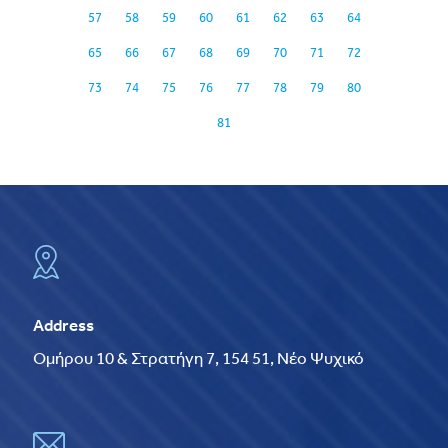
57
58
59
60
61
62
63
64
65
66
67
68
69
70
71
72
73
74
75
76
77
78
79
80
81
Address
Ομήρου 10 & Στρατήγη 7, 154 51, Νέο Ψυχικό