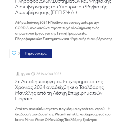
Πληροφοριακών Συστημάτων και Ψηφιακής
Διακυβέρνησης του Υπουργείου Ψηφιακής
Διακυβέρνησης (Γ.Γ.Π.Σ.Ψ.Δ.)
Αθήνα, Ιούνιος 2024 Η Yodiwo, σε συνεργασία με την
CORDIA, ανακοινώνει την επιτυχή ολοκλήρωση ενός
σημαντικού έργου για την Γενική Γραμματεία
Πληροφοριακών Συστημάτων και Ψηφιακής Διακυβέρνησης
0
Περισσότερα
g y
on
26 Ιουνίου 2025
Σε Αυτοδημιούργητου Επιχειρηματία της
Χρονιάς 2024 αναδείχθηκε ο Τσαλδάρης
Μανώλης από τη Λέσχη Επιχειρηματιών
Πειραιά
Από την ανακύκλωση στην παγκόσμια αγορά του νερού – Η
διαδρομή του ιδρυτή της Waterfresh A.E. και δημιουργού του
brand Minoa Water Ο Μανώλης Τσαλδάρης ξεκίνησε