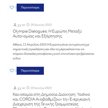
0
Περισσότερα
g y
on
26 Ιουνίου 2025
Olympia Dialogues: Η Ευρώπη Μεταξύ
Αυτονομίας και Εξάρτησης
Αθήνα, 11 Απριλίου 2025 Η Ευρώπη είναι αντιμέτωπη με
σημαντικές προκλήσεις και όλα τα μέρη καλούνται να
πάρουν δύσκολες αποφάσεις γιατί στο επίκεντρο βρίσκεται
η ίδια
0
Περισσότερα
g y
on
26 Ιουνίου 2025
Καινοτομία στη Δημόσια Διοίκηση: Yodiwo
και CORDIA Αναβαθμίζουν την Ενεργειακή
Διαχείριση της Γενικής Γραμματείας