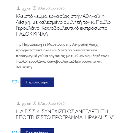
g y
on
8 Απριλίου 2025
Κλειστό γεύμα εργασίας στην Αθηναϊκή
Λέσχη, με καλεσμένο ομιλητή τον κ. Παύλο
Γερουλάνο, Κοινοβουλευτικό εκπρόσωπο
ΠΑΣΟΚ ΚΙΝΑΛ
Την Παρασκευή 28 Μαρτίου, στην Αθηναϊκή Λέσχη,
πραγματοποιήθηκε ένα ιδιαίτερα ουσιαστικό και
παραγωγικό γεύμα εργασίας, με τιμώμενο ομιλητή τον κ.
Παύλο Γερουλάνο, Κοινοβουλευτικό Εκπρόσωπο και
Βουλευτή
0
Περισσότερα
g y
on
8 Απριλίου 2025
Η ΑΙΓΙΣ Σ.Κ. ΣΥΝΕΧΙΖΕΙ ΩΣ ΑΝΕΞΑΡΤΗΤΗ
ΕΠΟΠΤΗΣ ΣΤΟ ΠΡΟΓΡΑΜΜΑ “ΗΡΑΚΛΗΣ IV”