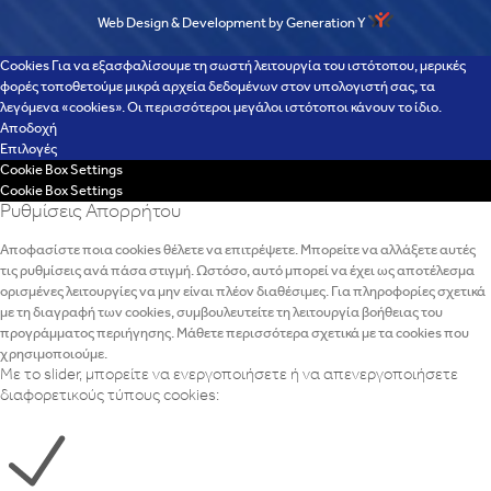
Web Design & Development by Generation Y
Cookies Για να εξασφαλίσουμε τη σωστή λειτουργία του ιστότοπου, μερικές
φορές τοποθετούμε μικρά αρχεία δεδομένων στον υπολογιστή σας, τα
λεγόμενα «cookies». Οι περισσότεροι μεγάλοι ιστότοποι κάνουν το ίδιο.
Αποδοχή
Επιλογές
Cookie Box Settings
Cookie Box Settings
Ρυθμίσεις Απορρήτου
Αποφασίστε ποια cookies θέλετε να επιτρέψετε. Μπορείτε να αλλάξετε αυτές
τις ρυθμίσεις ανά πάσα στιγμή. Ωστόσο, αυτό μπορεί να έχει ως αποτέλεσμα
ορισμένες λειτουργίες να μην είναι πλέον διαθέσιμες. Για πληροφορίες σχετικά
με τη διαγραφή των cookies, συμβουλευτείτε τη λειτουργία βοήθειας του
προγράμματος περιήγησης. Μάθετε περισσότερα σχετικά με τα cookies που
χρησιμοποιούμε.
Με το slider, μπορείτε να ενεργοποιήσετε ή να απενεργοποιήσετε
διαφορετικούς τύπους cookies: