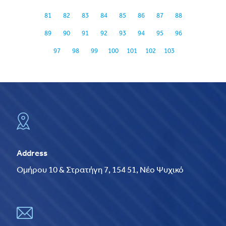
81
82
83
84
85
86
87
88
89
90
91
92
93
94
95
96
97
98
99
100
101
102
103
Address
Ομήρου 10 & Στρατήγη 7, 154 51, Νέο Ψυχικό