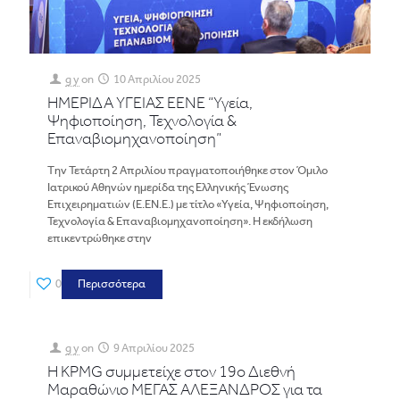
g y
on
10 Απριλίου 2025
ΗΜΕΡΙΔΑ ΥΓΕΙΑΣ ΕΕΝΕ “Υγεία,
Ψηφιοποίηση, Τεχνολογία &
Επαναβιομηχανοποίηση”
Tην Τετάρτη 2 Απριλίου πραγματοποιήθηκε στον Όμιλο
Ιατρικού Αθηνών ημερίδα της Ελληνικής Ένωσης
Επιχειρηματιών (Ε.ΕΝ.Ε.) με τίτλο «Υγεία, Ψηφιοποίηση,
Τεχνολογία & Επαναβιομηχανοποίηση». Η εκδήλωση
επικεντρώθηκε στην
0
Περισσότερα
g y
on
9 Απριλίου 2025
Η KPMG συμμετείχε στον 19ο Διεθνή
Μαραθώνιο ΜΕΓΑΣ ΑΛΕΞΑΝΔΡΟΣ για τα