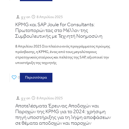
g y
on
8 Απριλίου 2025
KPMG και SAP Joule for Consultants:
Πρωτοπορώντας στο Μέλλον της
Συμβουλευτικής με Τεχνητή Νοημοσύνη
8 Απριλίου 2025 Στο πλαίσιο ενός προγράμματος πρώιμης
πρόσβασης, η KPMG, ένας από τους μεγαλύτερους
στρατηγικούς εταίρους και πελάτης της SAP, αξιοποιεί την
υποστήριξη της τεχνητής
0
Περισσότερα
g y
on
8 Απριλίου 2025
Αποτελέσματα Έρευνας Αποδοχών και
Παροχών της KPMG για το 2024: χρήσιμη
πηγή υποστήριξης για τη λήψη αποφάσεων
σε θέματα αποδοχών και παροχών