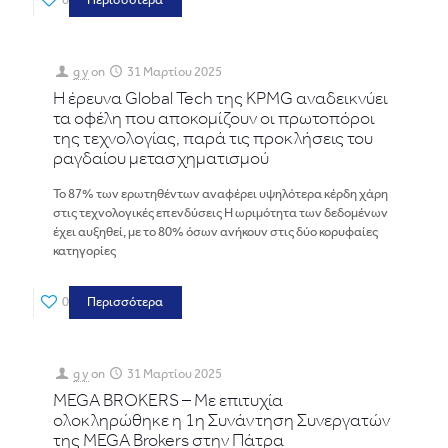
0
Περισσότερα
g y
on
31 Μαρτίου 2025
Η έρευνα Global Tech της KPMG αναδεικνύει
τα οφέλη που αποκομίζουν οι πρωτοπόροι
της τεχνολογίας, παρά τις προκλήσεις του
ραγδαίου μετασχηματισμού
Το 87% των ερωτηθέντων αναφέρει υψηλότερα κέρδη χάρη
στις τεχνολογικές επενδύσεις Η ωριμότητα των δεδομένων
έχει αυξηθεί, με το 80% όσων ανήκουν στις δύο κορυφαίες
κατηγορίες
0
Περισσότερα
g y
on
31 Μαρτίου 2025
MEGA BROKERS – Με επιτυχία
ολοκληρώθηκε η 1η Συνάντηση Συνεργατών
της MEGA Brokers στην Πάτρα