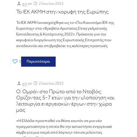
g y
on
2 Ιουνίου 2022
Το ΙΕΚ ΑΚΜΗ στην κορυφή της Ευρώπης
Το ΙΕΚ ΑΚΜΗ ανακηρύχθηκε ως το «Πιο Καινοτόμο ΙΕΚ της
Ευρώπης» στα «Βραβεία Αριστείας Επαγγελματικής
Εκπαίδευσης & Κατάρτισης 2022». Πρόκειται για την
κορυφαία διοργάνωση της Ευρωπαϊκής Επιτροπής που
αναδεικνύει και επιβραβεύει τις καλύτερες πρακτικές
0
Περισσότερα
g y
on
2 Ιουνίου 2022
Ο. Ομράν στο Πρώτο από το Νταβός:
Ορίζοντας 5-7 ετών για την υλοποίηση και
λειτουργία ενεργειακών έργων στην χώρα
μας
«Η Ελλάδα προσπαθεί να θέσει εαυτόν σε μια νέα
πραγματικότητα η οποία θα την καταστήσει ενεργειακό
κόμβο για μια σειρά από λόγους» τόνισε μιλώντας