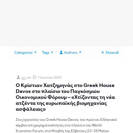
Categories
Tags
Authors
Show all
g y
on
7 Ιουνίου 2022
Ο Κρίστιαν Χατζημηνάς στο
Greek House
Davos
στο πλαίσιο του Παγκόσμιου
Οικονομικού Φόρουμ – «Χτίζοντας τη νέα
ατζέντα της ευρωπαϊκής βιομηχανίας
ασφάλειας»
Στις εργασίες του Greek House Davos, του πρώτου Ελληνικού
κόμβου επιχειρηματικότητας στο πλαίσιο του World
Economic Forum, στο Νταβός της Ελβετίας (22-26 Μαΐου