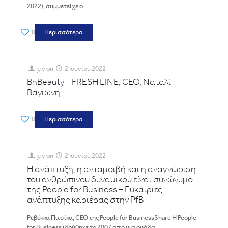
2022), συμμετείχε ο
0
Περισσότερα
g y
on
2 Ιουνίου 2022
BnBeauty – FRESH LINE, CEO, Ναταλί
Βαγιωνή
0
Περισσότερα
g y
on
2 Ιουνίου 2022
Η ανάπτυξη, η ανταμοιβή και η αναγνώριση
του ανθρώπινου δυναμικού είναι συνώνυμο
της People for Business – Ευκαιρίες
ανάπτυξης καριέρας στην PfB
Ρεβέκκα Πιτσίκα, CEO της People for BusinessShare Η People
for Business ιδρύθηκε το 2007 από μία ομάδα