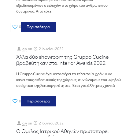
εξειδικευμένων στελεχών στο χώρο του ανθρώπινου
δυναμικού. Από τότε
0
Περισσότερα
g y
on
2 Ιουνίου 2022
Άλλα δύο showroom της Gruppo Cucine
βραβεύτηκαν στα Interior Awards 2022
Η Gruppo Cucine έχει καταφέρει τα τελευταία χρόνια να
κάνει τους εκθεσιακούς της χώρους, συνώνυμους του υψηλού
design και της λειτουργικότητας. Έτσι για άλλη μια χρονιά
0
Περισσότερα
g y
on
2 Ιουνίου 2022
Ο Όμιλος Ιατρικού Αθηνών πρωτοπορεί