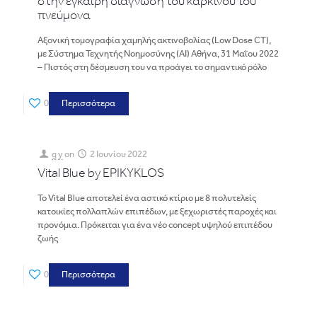
στην έγκαιρη διάγνωση του καρκίνου του
πνεύμονα
Αξονική τομογραφία χαμηλής ακτινοβολίας (Low Dose CT),
με Σύστημα Τεχνητής Νοημοσύνης (ΑΙ) Αθήνα, 31 Μαΐου 2022
– Πιστός στη δέσμευση του να προάγει το σημαντικό ρόλο
0
Περισσότερα
g y
on
2 Ιουνίου 2022
Vital Blue by EPIKYKLOS
Το Vital Blue αποτελεί ένα αστικό κτίριο με 8 πολυτελείς
κατοικίες πολλαπλών επιπέδων, με ξεχωριστές παροχές και
προνόμια. Πρόκειται για ένα νέο concept υψηλού επιπέδου
ζωής
0
Περισσότερα