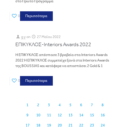
στο Πρώτο Πρόγραμμα
0
Περισσότερα
g y
on
27 Μαΐου 2022
ΕΠΙΚΥΚΛΟΣ-Interiors Awards 2022
Η ΕΠΙΚΥΚΛΟΣ απέσπασε 3 βραβεία στα Interiors Awards
2022 Η ΕΠΙΚΥΚΛΟΣ συμμετείχε ξανά στα Interiors Awards
της BOUSSIAS και κατάφερε να αποσπάσει 2 Gold & 1
0
Περισσότερα
1
2
3
4
5
6
7
8
9
10
11
12
13
14
15
16
17
18
19
20
21
22
23
24