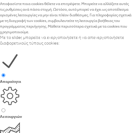
Αποφασίστε ποια cookies θέλετε να επιτρέψετε. Μπορείτε να αλλάξετε αυτές
τις ρυθμίσεις ανά πάσα στιγμή. Ωστόσο, αυτό μπορεί να έχει ως αποτέλεσμα
ορισμένες λειτουργίες να μην είναι πλέον διαθέσιμες. Για πληροφορίες σχετικά
με τη διαγραφή των cookies, συμβουλευτείτε τη λειτουργία βοήθειας του
προγράμματος περιήγησης. Μάθετε περισσότερα σχετικά με τα cookies που
χρησιμοποιούμε.
Με το slider, μπορείτε να ενεργοποιήσετε ή να απενεργοποιήσετε
διαφορετικούς τύπους cookies:
Απαραίτητα
Λειτουργιών