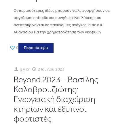
Οι περισσότερες ιδέες μπορούν να λειτουργήσουν σε
παγκόσμιο επίπεδο και συνήθως είναι λύσεις που
ανταποκρίνονται σε παγκόσμιες ανάγκες, είπε ο κ.
Αθανασίου Για την χρηματοδότηση των νεοφυών
0
Περισσότερα
g y
on
2 Ιουνίου 2023
Beyond 2023 – Βασίλης
Καλαβρουζιώτης:
Ενεργειακή διαχείριση
κτηρίων και έξυπνοι
φορτιστές