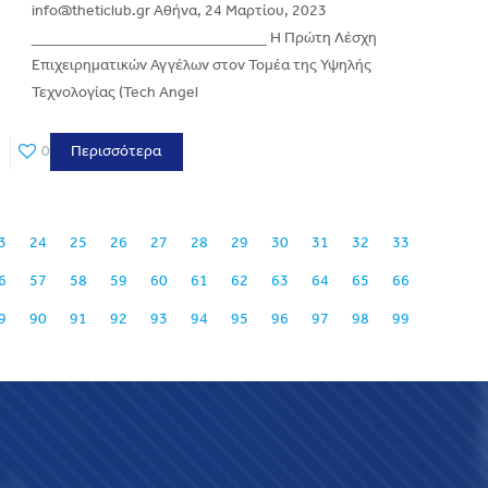
info@theticlub.gr Αθήνα, 24 Μαρτίου, 2023
___________________________ Η Πρώτη Λέσχη
Επιχειρηματικών Αγγέλων στον Τομέα της Υψηλής
Τεχνολογίας (Tech Angel
0
Περισσότερα
3
24
25
26
27
28
29
30
31
32
33
6
57
58
59
60
61
62
63
64
65
66
9
90
91
92
93
94
95
96
97
98
99