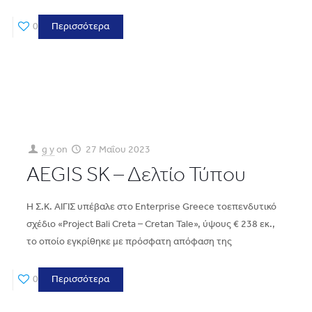
0
Περισσότερα
g y
on
27 Μαΐου 2023
AEGIS SK – Δελτίο Τύπου
Η Σ.Κ. ΑΙΓΙΣ υπέβαλε στο Enterprise Greece τοεπενδυτικό
σχέδιο «Project Bali Creta – Cretan Tale», ύψους € 238 εκ.,
το οποίο εγκρίθηκε με πρόσφατη απόφαση της
0
Περισσότερα