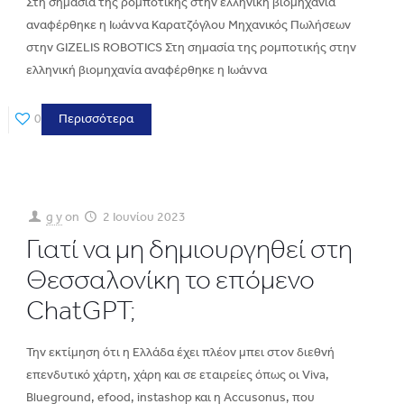
Στη σημασία της ρομποτικής στην ελληνική βιομηχανία
αναφέρθηκε η Ιωάννα Καρατζόγλου Μηχανικός Πωλήσεων
στην GIZELIS ROBOTICS Στη σημασία της ρομποτικής στην
ελληνική βιομηχανία αναφέρθηκε η Ιωάννα
0
Περισσότερα
g y
on
2 Ιουνίου 2023
Γιατί να μη δημιουργηθεί στη
Θεσσαλονίκη το επόμενο
ChatGPT;
Την εκτίμηση ότι η Ελλάδα έχει πλέον μπει στον διεθνή
επενδυτικό χάρτη, χάρη και σε εταιρείες όπως οι Viva,
Blueground, efood, instashop και η Accusonus, που