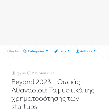
Filter by
Categories
Tags
Authors
g y
on
2 Ιουνίου 2023
Beyond 2023 – Θωμάς
Αθανασίου: Τα μυστικά της
χρηματοδότησης των
startups