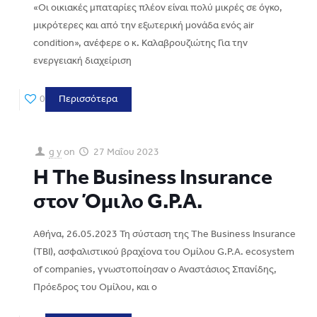
«Οι οικιακές μπαταρίες πλέον είναι πολύ μικρές σε όγκο,
μικρότερες και από την εξωτερική μονάδα ενός air
condition», ανέφερε ο κ. Καλαβρουζιώτης Για την
ενεργειακή διαχείριση
0
Περισσότερα
g y
on
27 Μαΐου 2023
H The Business Insurance
στον
Όμιλο
G
.
P
.
A
.
Αθήνα, 26.05.2023 Τη σύσταση της The Business Insurance
(ΤΒΙ), ασφαλιστικού βραχίονα του Ομίλου G.P.A. ecosystem
of companies, γνωστοποίησαν ο Αναστάσιος Σπανίδης,
Πρόεδρος του Ομίλου, και ο