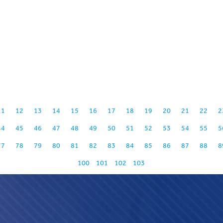
11
12
13
14
15
16
17
18
19
20
21
22
2
44
45
46
47
48
49
50
51
52
53
54
55
5
77
78
79
80
81
82
83
84
85
86
87
88
8
100
101
102
103